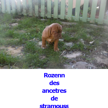
Rozenn
des
ancetres
de
stramousse