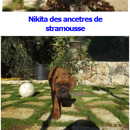
Nikita des ancetres de
stramousse