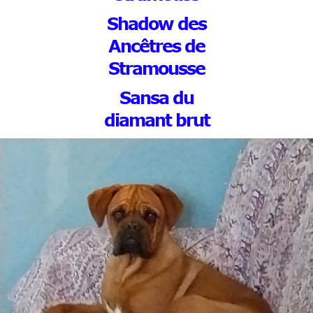
Shadow des
Ancêtres de
Stramousse
Sansa du
diamant brut