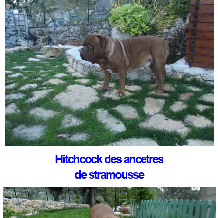
Hitchcock des ancetres
de stramousse