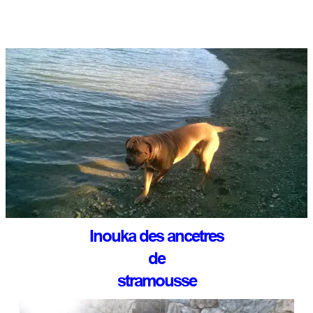
Inouka des ancetres
de
stramousse