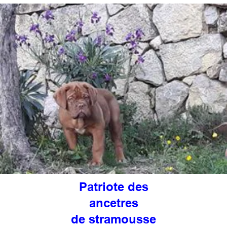
Patriote des
ancetres
de stramousse